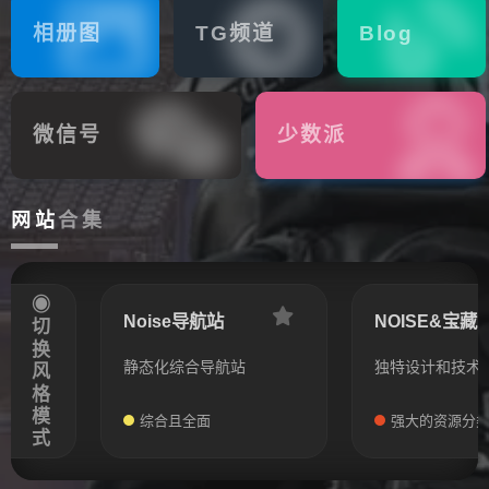
相册图
TG频道
Blog
册
微信号
少数派
网站
合集
◉切换风格模式
Noise导航站
NOISE&宝藏
静态化综合导航站
独特设计和技术
综合且全面
强大的资源分