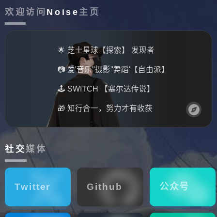
欢迎访问
Noise
主页
🌟 芝士星球
【探索】
发现者
📷 爱
'音乐'
'摄影'
'舞蹈'
【自由派】
🕹️ SWITCH 【塞尔达传说】
🎁 知行合一，努力才有收获
社交
媒体
Twitter
Github
公众号