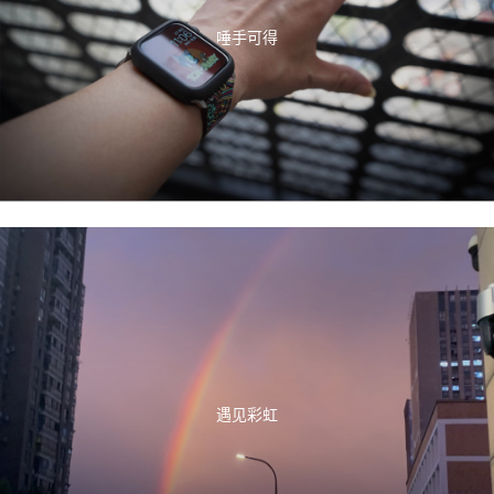
唾手可得
遇见彩虹