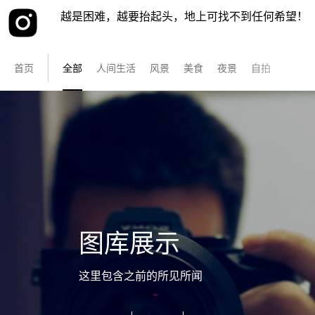
越是困难，越要抬起头，地上可找不到任何希望！
首页
全部
人间生活
风景
美食
夜景
自拍
图库展示
这里包含之前的所见所闻