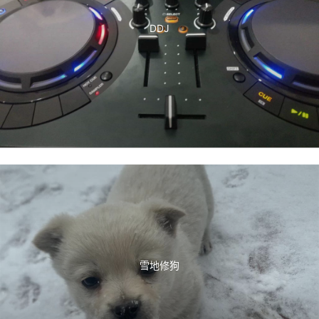
DDJ
雪地修狗