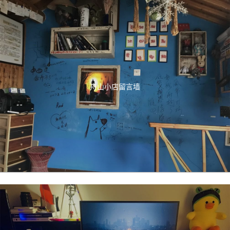
舟山小店留言墙