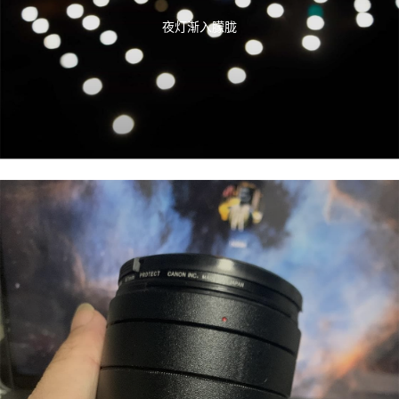
夜灯渐入朦胧